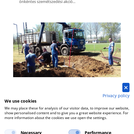
önkéntes szemétszedési akció...
Privacy policy
Kiskorpád sokat tesz a zöld jövőért
We use cookies
2018. április 20.
We may place these for analysis of our visitor data, to improve our website,
show personalised content and to give you a great website experience. For
A kiskorpádi falunapnak a Loacker is aktív szereplője
more information about the cookies we use open the settings.
volt: a cég szakemberei telephelybejárással és
szakmai előadással várták az...
Necessary
Performance