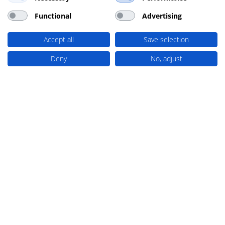
Functional
Advertising
Accept all
Save selection
Deny
No, adjust
Balatoni panoráma, könnyed túra és
szabadtéri vacsora – így zajlott a
Loacker csapatépítője
2017. november 27.
Balatoni panoráma, könnyed túra és szabadtéri
vacsora – így zajlott a Loacker csapatépítője A 2017