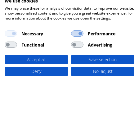
We use cookies
We may place these for analysis of our visitor data, to improve our website,
show personalised content and to give you a great website experience. For
more information about the cookies we use open the settings.
Necessary
Performance
ÁRLISTÁK
Functional
Advertising
Árlistáink és egyéb letöltések
Accept all
Save selection
Letöltések
Deny
No, adjust
Nyitvatartás-kapcsolat