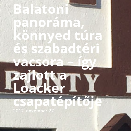
Balatoni
panoráma,
könnyed túra
és szabadtéri
vacsora – így
zajlott a
Loacker
csapatépítője
2017. november 27.