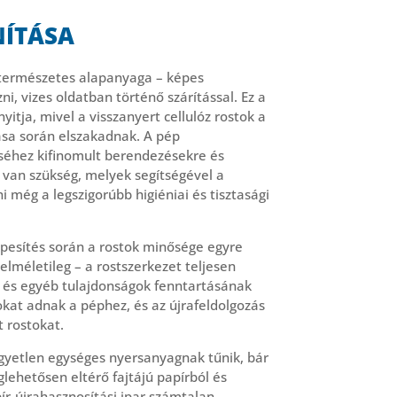
ÍTÁSA
s természetes alapanyaga – képes
i, vizes oldatban történő szárítással. Ez a
yitja, mivel a visszanyert cellulóz rostok a
ása során elszakadnak. A pép
séhez kifinomult berendezésekre és
van szükség, melyek segítségével a
 még a legszigorúbb higiéniai és tisztasági
épesítés során a rostok minősége egyre
elméletileg – a rostszerkezet teljesen
ág és egyéb tulajdonságok fenntartásának
kat adnak a péphez, és az újrafeldolgozás
t rostokat.
egyetlen egységes nyersanyagnak tűnik, bár
ehetősen eltérő fajtájú papírból és
pír-újrahasznosítási ipar számtalan