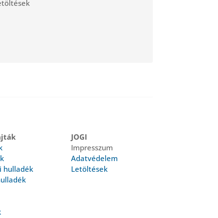
etöltések
jták
JOGI
k
Impresszum
k
Adatvédelem
i hulladék
Letöltések
hulladék
k