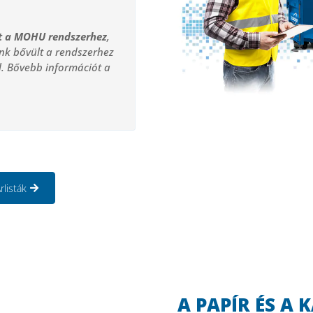
tt a MOHU rendszerhez
,
unk bővült a rendszerhez
l. Bővebb információt a
rlisták
A PAPÍR ÉS A 