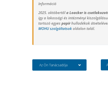
Információ
2025. októbertől
a Loacker is csatlakozo
így a lakossági és intézményi kiszolgálás
tartozó egyes
papír
hulladékok átvételéve
MOHU szolgáltatsok
oldalon talál.
Az Ön Tanácsadója
Á