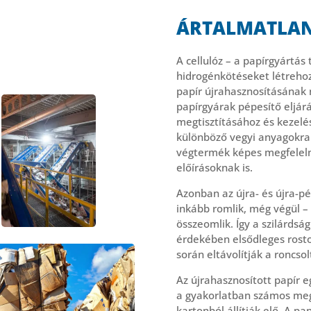
ÁRTALMATLAN
A cellulóz – a papírgyártá
hidrogénkötéseket létrehozn
papír újrahasznosításának n
papírgyárak pépesítő eljár
megtisztításához és kezelé
különböző vegyi anyagokra 
végtermék képes megfelelni
előírásoknak is.
Azonban az újra- és újra-p
inkább romlik, még végül – 
összeomlik. Így a szilárds
érdekében elsődleges rosto
során eltávolítják a roncsol
Az újrahasznosított papír 
a gyakorlatban számos megl
kartonból állítják elő. A pa