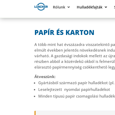
Rólunk
Hulladékfajták
PAPÍR ÉS KARTON
A több mint hat évszázadra visszatekintő pa
elmúlt években jelentős növekedésnek indul
várható. A gazdasági indokok mellett az újr
részben abból a közérdekű okból is felmerü
elárasztó papírmennyiség csökkenthető leg
Átveszünk:
Gyártásból származó papír hulladékot (pl.
Leselejtezett nyomdai papírhulladékot
Minden típusú papír csomagolási hulladé