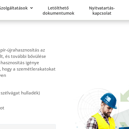
Szolgáltatások
Letölthető
Nyitvatartás-
dokumentumok
kapcsolat
pír-újrahasznosítás az
t, és további bővülése
ahasznosítás igénye
l, hogy a szemétlerakatokat
yen
 szélvágat hulladék)
kot