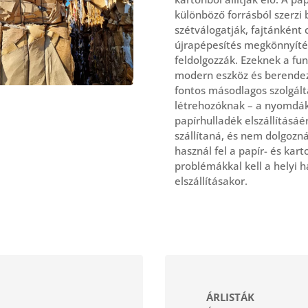
különböző forrásból szerzi 
szétválogatják, fajtánként c
újrapépesítés megkönnyíté
feldolgozzák. Ezeknek a fu
modern eszköz és berendez
fontos másodlagos szolgálta
létrehozóknak – a nyomdákt
papírhulladék elszállításáé
szállítaná, és nem dolgozn
használ fel a papír- és kar
problémákkal kell a helyi
elszállításakor.
ÁRLISTÁK