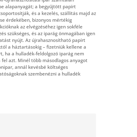
be alapanyagát; a begyűjtött papírt
soportosítják, és a kezelés, szállítás majd az
se érdekében, bizonyos mértékig
nkcióknak az elvégzéséhez igen sokféle
és szükséges, és az iparág önmagában igen
tást nyújt. Az újrahasznosítható papírt
ól a háztartásokig – fizetniük kellene a
rt, ha a hulladék-feldolgozó iparág nem
á fel azt. Minél több másodlagos anyagot
tonipar, annál kevésbé költséges
 hatóságoknak szembenézni a hulladék