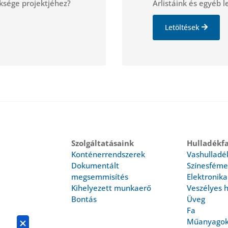
ksége projektjéhez?
Árlistáink és egyéb l
Letöltések
Szolgáltatásaink
Hulladékfa
Konténerrendszerek
Vashulladé
Dokumentált
Színesféme
megsemmisítés
Elektronika
Kihelyezett munkaerő
Veszélyes 
Bontás
Üveg
Fa
Műanyago