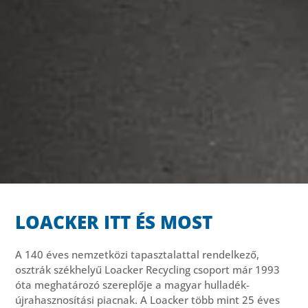
LOACKER ITT ÉS MOST
A 140 éves nemzetközi tapasztalattal rendelkező,
osztrák székhelyű Loacker Recycling csoport már 1993
óta meghatározó szereplője a magyar hulladék-
újrahasznosítási piacnak. A Loacker több mint 25 éves