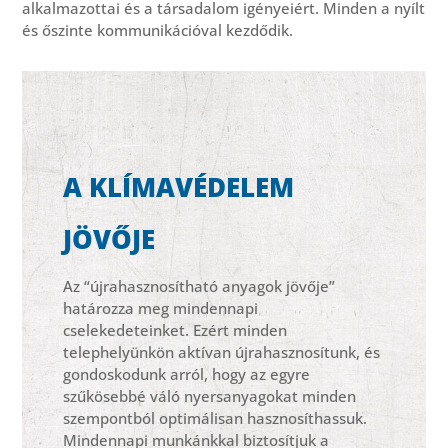
alkalmazottai és a társadalom igényeiért. Minden a nyílt
és őszinte kommunikációval kezdődik.
A KLÍMAVÉDELEM
JÖVŐJE
Az “újrahasznosítható anyagok jövője”
határozza meg mindennapi
cselekedeteinket. Ezért minden
telephelyünkön aktívan újrahasznosítunk, és
gondoskodunk arról, hogy az egyre
szűkösebbé váló nyersanyagokat minden
szempontból optimálisan hasznosíthassuk.
Mindennapi munkánkkal biztosítjuk a