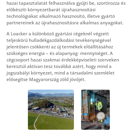
hazai tapasztalatát felhasználva gyűjti be, szortírozza és
előkészíti környezetbarát újrahasznosítási
technológiákat alkalmazó hasznosító, illetve gyártó
partnereinek az újrahasznosításra alkalmas anyagokat.
A Loacker a különböző gyártási cégeknél végzett
teljeskörű hulladékgazdálkodási tevékenységével
jelentősen csökkenti az új termékek előállításához
szükséges energia – és alapanyag- mennyiséget. A
cégcsoport hazai szakmai érdekképviseleti szerveken
keresztül aktívan tesz továbbá azért, hogy mind a
jogszabályi környezet, mind a társadalmi szemlélet
elősegítse Magyarország zöld jövőjét.