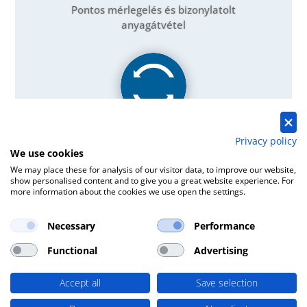
Pontos mérlegelés és bizonylatolt
anyagátvétel
Privacy policy
Környezetbarát és energia
We use cookies
hatékony újrafeldolgozás
We may place these for analysis of our visitor data, to improve our website,
show personalised content and to give you a great website experience. For
Újrahasznosítás a lehető legmagasabb
more information about the cookies we use open the settings.
visszanyerési aránnyal.
Necessary
Performance
Functional
Advertising
Accept all
Save selection
HÍREK A LOACKER