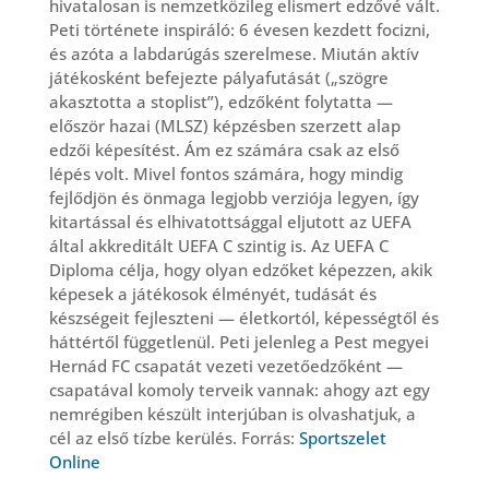
hivatalosan is nemzetközileg elismert edzővé vált.
Peti története inspiráló: 6 évesen kezdett focizni,
és azóta a labdarúgás szerelmese. Miután aktív
játékosként befejezte pályafutását („szögre
akasztotta a stoplist”), edzőként folytatta —
először hazai (MLSZ) képzésben szerzett alap
edzői képesítést. Ám ez számára csak az első
lépés volt. Mivel fontos számára, hogy mindig
fejlődjön és önmaga legjobb verziója legyen, így
kitartással és elhivatottsággal eljutott az UEFA
által akkreditált UEFA C szintig is. Az UEFA C
Diploma célja, hogy olyan edzőket képezzen, akik
képesek a játékosok élményét, tudását és
készségeit fejleszteni — életkortól, képességtől és
háttértől függetlenül. Peti jelenleg a Pest megyei
Hernád FC csapatát vezeti vezetőedzőként —
csapatával komoly terveik vannak: ahogy azt egy
nemrégiben készült interjúban is olvashatjuk, a
cél az első tízbe kerülés. Forrás:
Sportszelet
Online