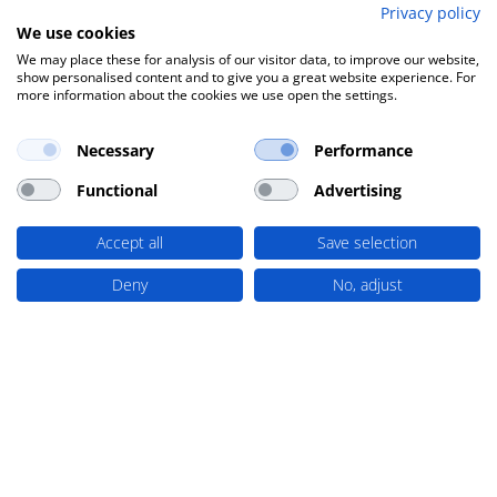
Privacy policy
We use cookies
Takács Péter
– aranyérem a WPA World
We may place these for analysis of our visitor data, to improve our website,
show personalised content and to give you a great website experience. For
Championships versenyen
more information about the cookies we use open the settings.
Óriási örömünkre szolgál, hogy Takács Péter –
erőemelőként – első helyezést ért el az itthon
Necessary
Performance
először megrendezett WPA World Championships
Functional
Advertising
versenyen. Peti mostani sikerével ismét
bizonyította kiemelkedő tehetségét: ez már nem
Accept all
Save selection
az első aranyérme, hiszen korábban is több
versenyen állhatott a dobogó legfelső fokára. A
Deny
No, adjust
mostani világbajnoki győzelem méltó folytatása
eddigi eredményeinek és hosszú távú, kitartó
munkájának.
Peti győzelmét nemcsak mi, hanem lakóhelyének
közössége is ünnepli: a megható pillanatot Bese
Ferenc, Soroksár polgármesterének személyes
gratulációja tette teljessé, elismerve Peti
kiemelkedő sportteljesítményét és a kerület