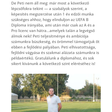
De Peti nem áll meg: már most a következő
lépcsőfokra tekint — a szabályok szerint, a
képesítés megszerzése után 1 év edzői munka
szükséges ahhoz, hogy elinduljon az UEFA B
Diploma irányába, ami után már csak az A és a
Pro licenc van hátra…amelyek talán a legvégső
álmok neki! Peti teljesítménye és ambíciója
számunkra büszkeség, és örömmel támogatjuk őt
ebben a fejlődési pályában. Peti elhivatottsága,
fejlődni vágyása és szakmai alázata számunkra is
példaértékű. Gratulálunk a diplomához, és sok
sikert kívánunk a következő szint eléréséhez is!