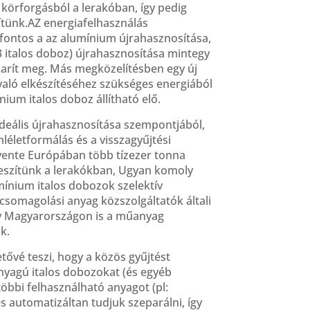
 körforgásból a lerakóban, így pedig
ítünk.AZ energiafelhasználás
fontos a az alumínium újrahasznosítása,
3 italos doboz) újrahasznosítása mintegy
karít meg. Más megközelítésben egy új
aló elkészítéséhez szükséges energiából
ium italos doboz állítható elő.
deális újrahasznosítása szempontjából,
léletformálás és a visszagyűjtési
Évente Európában több tízezer tonna
eszítünk a lerakókban, Ugyan komoly
mínium italos dobozok szelektív
csomagolási anyag közszolgáltatók általi
gy Magyarországon is a műanyag
k.
ővé teszi, hogy a közös gyűjtést
yagú italos dobozokat (és egyéb
többi felhasználható anyagot (pl:
 automatizáltan tudjuk szeparálni, így