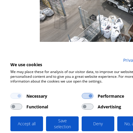
Priva
We use cookies
We may place these for analysis of our visitor data, to improve our websit
personalised content and to give you a great website experience. For mor
information about the cookies we use open the settings.
Necessary
Performance
Functional
Advertising
Save
Accept all
Deny
No, 
selection