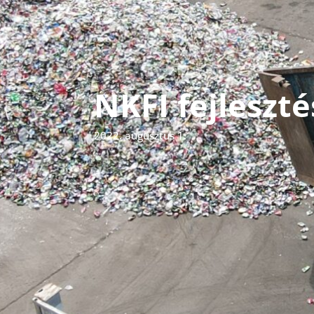
NKFI fejleszté
2022. augusztus 1.