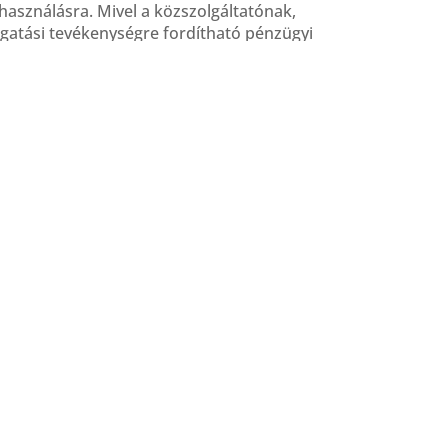
lhasználásra. Mivel a közszolgáltatónak,
ogatási tevékenységre fordítható pénzügyi
 fejlesztésünk számukra is előnyös, hiszen
gal szennyezett anyagból
 visszanyerni gyártási célokra.