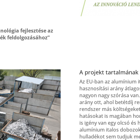
nológia fejlesztése az
ék feldolgozásához”
A projekt tartalmának
Az EU-ban az alumínium ita
hasznosítási arány átlag
nagyon nagy szórása van
arány ott, ahol betétdíj 
rendszer más költségeket,
hatásokat is magában hor
is igény van egy olcsó é
alumínium italos dobozok
hulladékot sem tudjuk me