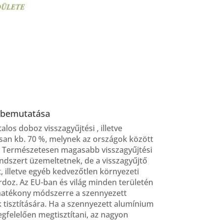
 bemutatása
los doboz visszagyűjtési , illetve
osan kb. 70 %, melynek az országok között
. Természetesen magasabb visszagyűjtési
rendszert üzemeltetnek, de a visszagyűjtő
 illetve egyéb kedvezőtlen környezeti
doz. Az EU-ban és világ minden területén
s hatékony módszerre a szennyezett
 tisztítására. Ha a szennyezett alumínium
gfelelően megtisztítani, az nagyon