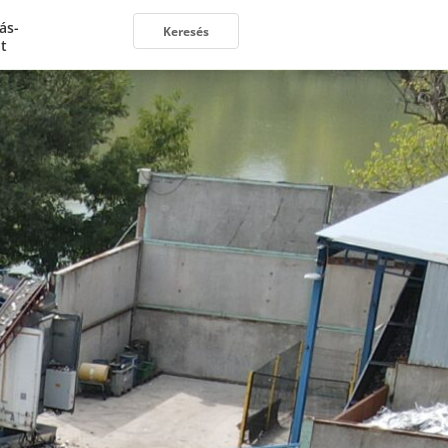
ás-
t