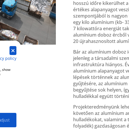
hosszú időre kikerülhet a
értékes alapanyagot vesz
szempontjából is nagyon 
egy kilo alumínium (kb- 3
7 kilowattóra energiát ta
alumínium doboz ércből v
20
újrahasznosított alumín
Bár az alumínium doboz i
jelenleg a társadalmi szem
cy policy
infrastruktúra hiányos. 
e, show
alumínium alapanyagot v
e
lépések történnek az alu
gyűjtésére, az alumínium 
begyűjtése sok helyen, í
hulladékkal együtt történi
Projekteredményünk lehet
követően az alumínium an
hulladékokat, valamint a 
adjust
folyadék) gazdaságosan és