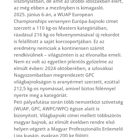
viszonylatban, de amit az utóbbi időszakban elért,
az még ebben a mezőnyben is kimagasló.
2025. június 6-án, a WUAP European
Championships versenyen Európa-bajnoki címet
szerzett a 110 kg-os Masters kategóriában,
ráadásul 216 kg-os fekvenyomásával új rekordot
is felállított a saját korcsoportjában. Ez az
eredmény nemcsak a kontinensen számít
rendkívülinek – világszinten is az élvonalba emeli.
Nem ez volt az egyetlen jelentős győzelme az
elmúlt évben: 2024 októberében, a szlovákiai
Nagyszombatban megrendezett GPC
világbajnokságon is aranyérmet szerzett, ezúttal
212,5 kg-os nyomással, amivel biztos fölénnyel
nyerte meg a kategóriát.
Peti pályafutása során több nemzetközi szövetség
(WUAP, GPC, AWPC/WPC) égisze alatt is
bizonyított. Világbajnoki címei mellett többszörös
magyar bajnok, az elmúlt években rendre első
helyen végzett a Magyar Professzionális Erőemelő
Liga kupáin, gyakran 200 kg fölötti