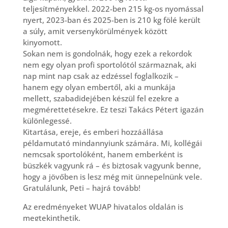
teljesítményekkel. 2022-ben 215 kg-os nyomással
nyert, 2023-ban és 2025-ben is 210 kg fölé került
a súly, amit versenykörülmények között
kinyomott.
Sokan nem is gondolnák, hogy ezek a rekordok
nem egy olyan profi sportolótól származnak, aki
nap mint nap csak az edzéssel foglalkozik –
hanem egy olyan embertől, aki a munkája
mellett, szabadidejében készül fel ezekre a
megmérettetésekre. Ez teszi Takács Pétert igazán
különlegessé.
Kitartása, ereje, és emberi hozzáállása
példamutató mindannyiunk számára. Mi, kollégái
nemcsak sportolóként, hanem emberként is
büszkék vagyunk rá – és biztosak vagyunk benne,
hogy a jövőben is lesz még mit ünnepelnünk vele.
Gratulálunk, Peti – hajrá tovább!
Az eredményeket WUAP hivatalos oldalán is
megtekinthetik.