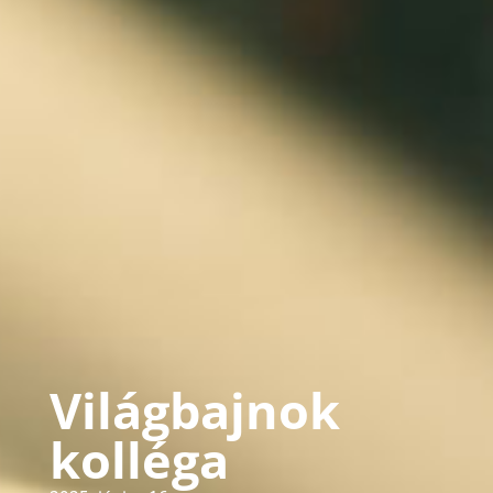
Világbajnok
kolléga