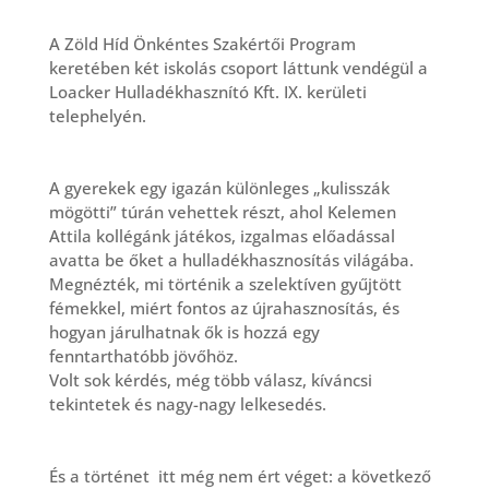
A Zöld Híd Önkéntes Szakértői Program
keretében két iskolás csoport láttunk vendégül a
Loacker Hulladékhasznító Kft. IX. kerületi
telephelyén.
A gyerekek egy igazán különleges „kulisszák
mögötti” túrán vehettek részt, ahol Kelemen
Attila kollégánk játékos, izgalmas előadással
avatta be őket a hulladékhasznosítás világába.
Megnézték, mi történik a szelektíven gyűjtött
fémekkel, miért fontos az újrahasznosítás, és
hogyan járulhatnak ők is hozzá egy
fenntarthatóbb jövőhöz.
Volt sok kérdés, még több válasz, kíváncsi
tekintetek és nagy-nagy lelkesedés.
És a történet itt még nem ért véget: a következő