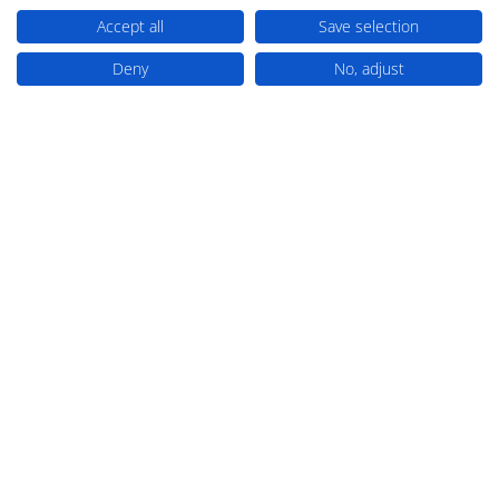
Accept all
Save selection
Deny
No, adjust
ADATAINK
Kérdése van, vagy tanácsra van
szüksége projektjéhez?