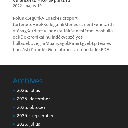
Velencei tó – Kerékpártúra
2022. május 19.
RólunkCégünkA Loacker csoport
történeteHírekKollégáinkMenedzsmentFenntarth
atóságKarrierHulladékfajtákSzinesfémekVashulla
dékElektronikai hulladékVeszélyes
hulladékÜvegFaMűanyagokPapírEgyébÉpítési és
bontási törmelékGumiabroncsLomhulladékRDF...
Archives
2026. július
2025. december
2025. október
2025. szeptember
2025. július