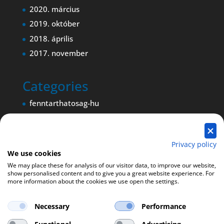
2020. március
2019. október
2018. április
2017. november
Categories
fenntarthatosag-hu
Magyar nyelvű blogbejegyzés
Magyar nyelvű oldal
Privacy policy
We use cookies
We may place these for analysis of our visitor data, to improve our website,
show personalised content and to give you a great website experience. For
more information about the cookies we use open the settings.
Necessary
Performance