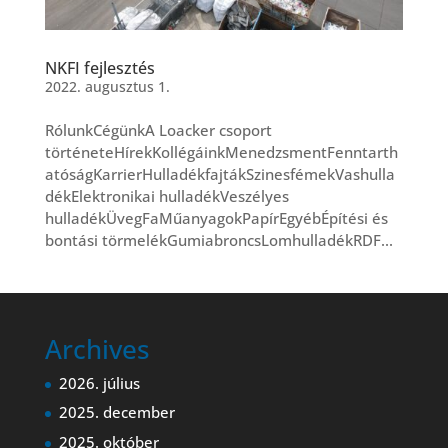
NKFI fejlesztés
2022. augusztus 1.
RólunkCégünkA Loacker csoport
történeteHírekKollégáinkMenedzsmentFenntarth
atóságKarrierHulladékfajtákSzinesfémekVashulla
dékElektronikai hulladékVeszélyes
hulladékÜvegFaMűanyagokPapírEgyébÉpítési és
bontási törmelékGumiabroncsLomhulladékRDF...
Archives
2026. július
2025. december
2025. október