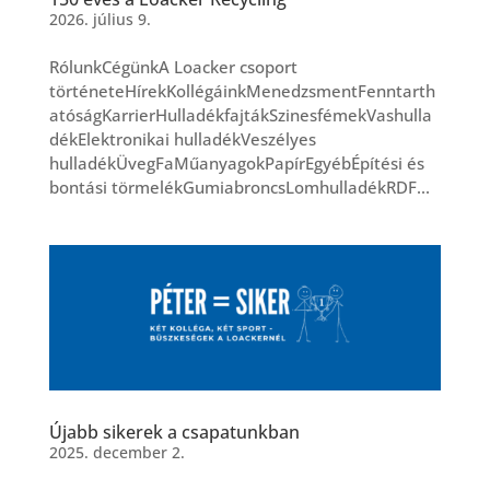
2026. július 9.
RólunkCégünkA Loacker csoport
történeteHírekKollégáinkMenedzsmentFenntarth
atóságKarrierHulladékfajtákSzinesfémekVashulla
dékElektronikai hulladékVeszélyes
hulladékÜvegFaMűanyagokPapírEgyébÉpítési és
bontási törmelékGumiabroncsLomhulladékRDF...
Újabb sikerek a csapatunkban
2025. december 2.