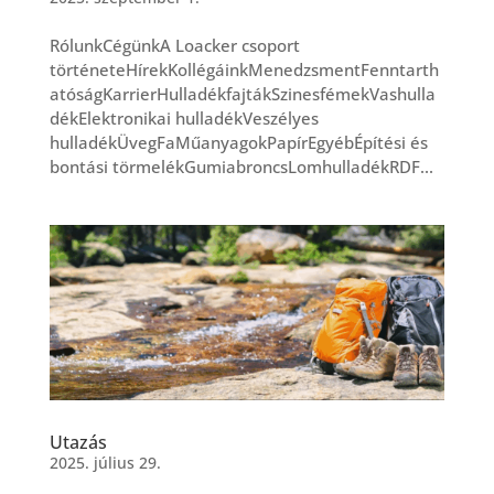
RólunkCégünkA Loacker csoport
történeteHírekKollégáinkMenedzsmentFenntarth
atóságKarrierHulladékfajtákSzinesfémekVashulla
dékElektronikai hulladékVeszélyes
hulladékÜvegFaMűanyagokPapírEgyébÉpítési és
bontási törmelékGumiabroncsLomhulladékRDF...
Utazás
2025. július 29.