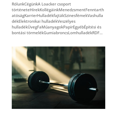
RólunkCégünkA Loacker csoport
történeteHírekKollégáinkMenedzsmentFenntarth
atóságKarrierHulladékfajtákSzinesfémekVashulla
dékElektronikai hulladékVeszélyes
hulladékÜvegFaMűanyagokPapírEgyébÉpítési és
bontási törmelékGumiabroncsLomhulladékRDF...