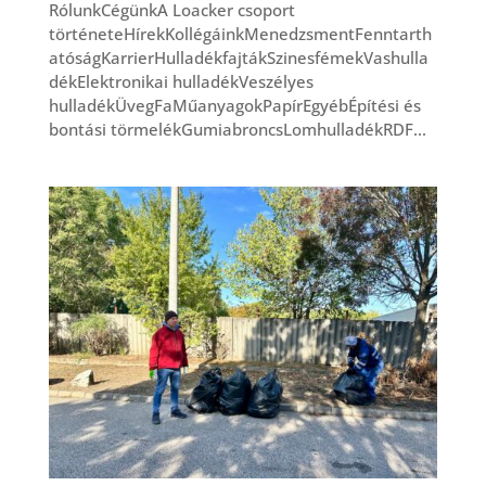
RólunkCégünkA Loacker csoport
történeteHírekKollégáinkMenedzsmentFenntarth
atóságKarrierHulladékfajtákSzinesfémekVashulla
dékElektronikai hulladékVeszélyes
hulladékÜvegFaMűanyagokPapírEgyébÉpítési és
bontási törmelékGumiabroncsLomhulladékRDF...