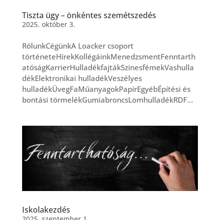
Tiszta ügy – önkéntes szemétszedés
2025. október 3.
RólunkCégünkA Loacker csoport
történeteHírekKollégáinkMenedzsmentFenntarth
atóságKarrierHulladékfajtákSzinesfémekVashulla
dékElektronikai hulladékVeszélyes
hulladékÜvegFaMűanyagokPapírEgyébÉpítési és
bontási törmelékGumiabroncsLomhulladékRDF...
Iskolakezdés
2025. szeptember 1.