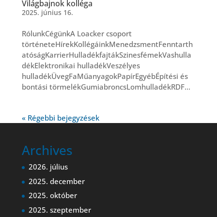
Világbajnok kolléga
2025. június 16.
RólunkCégünkA Loacker csoport
történeteHírekKollégáinkMenedzsmentFenntarth
atóságKarrierHulladékfajtákSzinesfémekVashulla
dékElektronikai hulladékVeszélyes
hulladékÜvegFaMűanyagokPapírEgyébÉpítési és
bontási törmelékGumiabroncsLomhulladékRDF...
« Régebbi bejegyzések
Archives
2026. július
2025. december
2025. október
2025. szeptember