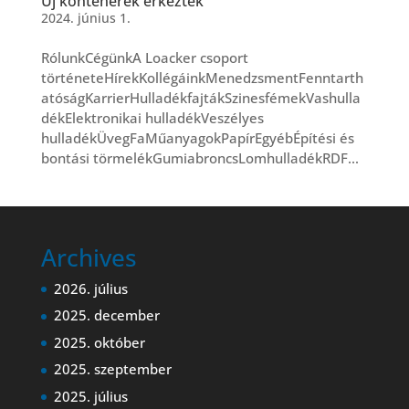
Új konténerek érkeztek
2024. június 1.
RólunkCégünkA Loacker csoport
történeteHírekKollégáinkMenedzsmentFenntarth
atóságKarrierHulladékfajtákSzinesfémekVashulla
dékElektronikai hulladékVeszélyes
hulladékÜvegFaMűanyagokPapírEgyébÉpítési és
bontási törmelékGumiabroncsLomhulladékRDF...
Archives
2026. július
2025. december
2025. október
2025. szeptember
2025. július