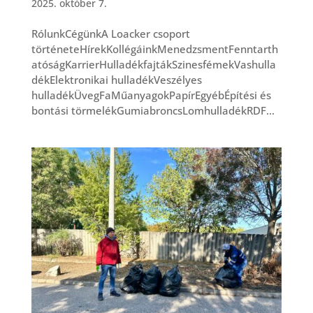
2025. október 7.
RólunkCégünkA Loacker csoport
történeteHírekKollégáinkMenedzsmentFenntarth
atóságKarrierHulladékfajtákSzinesfémekVashulla
dékElektronikai hulladékVeszélyes
hulladékÜvegFaMűanyagokPapírEgyébÉpítési és
bontási törmelékGumiabroncsLomhulladékRDF...