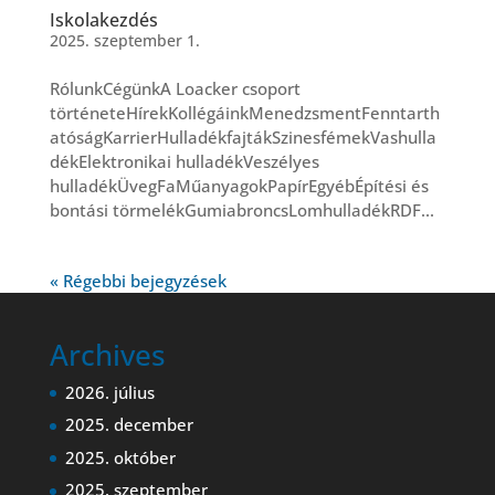
Iskolakezdés
2025. szeptember 1.
RólunkCégünkA Loacker csoport
történeteHírekKollégáinkMenedzsmentFenntarth
atóságKarrierHulladékfajtákSzinesfémekVashulla
dékElektronikai hulladékVeszélyes
hulladékÜvegFaMűanyagokPapírEgyébÉpítési és
bontási törmelékGumiabroncsLomhulladékRDF...
« Régebbi bejegyzések
Archives
2026. július
2025. december
2025. október
2025. szeptember