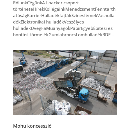
RólunkCégünkA Loacker csoport
történeteHírekKollégáinkMenedzsmentFenntarth
atóságKarrierHulladékfajtákSzinesfémekVashulla
dékElektronikai hulladékVeszélyes
hulladékÜvegFaMűanyagokPapírEgyébÉpítési és
bontási törmelékGumiabroncsLomhulladékRDF...
Mohu koncesszió