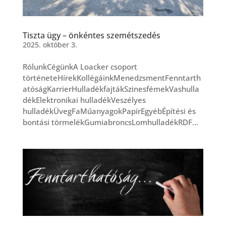
Tiszta ügy – önkéntes szemétszedés
2025. október 3.
RólunkCégünkA Loacker csoport
történeteHírekKollégáinkMenedzsmentFenntarth
atóságKarrierHulladékfajtákSzinesfémekVashulla
dékElektronikai hulladékVeszélyes
hulladékÜvegFaMűanyagokPapírEgyébÉpítési és
bontási törmelékGumiabroncsLomhulladékRDF...